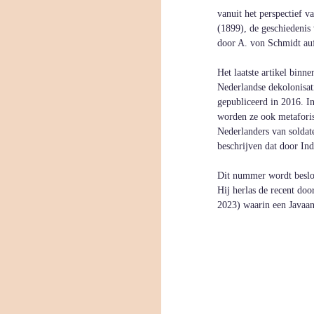
vanuit het perspectief va
(1899), de geschiedenis
door A. von Schmidt auf
Het laatste artikel binn
Nederlandse dekolonisat
gepubliceerd in 2016. In
worden ze ook metaforis
Nederlanders van soldate
beschrijven dat door Ind
Dit nummer wordt beslot
Hij herlas de recent do
2023) waarin een Javaans