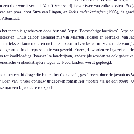
n een dier wordt verteld. Van ’t Veer schrijft over twee van zulke teksten: 
Polly
 van een poes, door Suze van Lingen, en 
Jack’s gedenkschriften
 (1905), de gesc
 Altenstadt.
en het thema is geschreven door 
Arnoud Arps
: ‘Beestachtige barrières’. Arps be
ieteksten: Thuis gelooft niemand mij van Maarten Hidskes en Merdeka! van Jaco
 hun teksten komen dieren niet alleen voor in fysieke vorm, zoals in de voorga
ch gebruikt in de representatie van geweld. Enerzijds worden ze ingezet om de
n tot koelbloedige ‘beesten’ te beschrijven, anderzijds worden ze ook gebruikt
onesische vrijheidsstrijders tegen de Nederlanders wordt gepleegd.
en met een bijdrage die buiten het thema valt, geschreven door de javanicus 
W
or Coen van ’t Veer opnieuw uitgegeven roman 
Het mooiste meisje aan boord
 (U
e njai een bijzondere rol speelt.