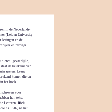
ren in de Nederlands-
sent
 (Leiden University 
r lezingen en de 
rijver en reiziger 
dieren: gevaarlijke, 
 staat de betekenis van 
arin spelen. Leane 
fsprekend komen dieren 
in het boek.
k schreven voor 
hebben hun tekst 
he Letteren. 
Rick 
 die na 1816, na het 