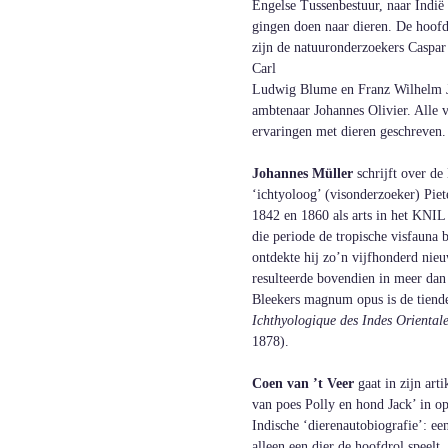
Engelse Tussenbestuur, naar Indië
gingen doen naar dieren. De hoofdr
zijn de natuuronderzoekers Caspar
Carl
Ludwig Blume en Franz Wilhelm J
ambtenaar Johannes Olivier. Alle 
ervaringen met dieren geschreven.
Johannes Müller
 schrijft over de
‘ichtyoloog’ (visonderzoeker) Piete
1842 en 1860 als arts in het KNIL 
die periode de tropische visfauna b
ontdekte hij zo’n vijfhonderd nieu
resulteerde bovendien in meer dan 
Bleekers magnum opus is de tiende
Ichthyologique des Indes Oriental
1878).
Coen van ’t Veer
 gaat in zijn art
van poes Polly en hond Jack’ in op
Indische ‘dierenautobiografie’: ee
alleen een dier de hoofdrol speelt,