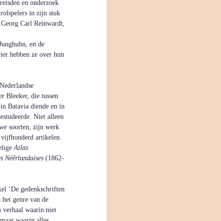
 reisden en onderzoek 
olspelers in zijn stuk 
 Georg Carl Reinwardt, 
unghuhn, en de 
vier hebben ze over hun 
 
 Nederlandse 
r Bleeker, die tussen 
in Batavia diende en in 
estudeerde. Niet alleen 
we soorten, zijn werk 
vijfhonderd artikelen. 
lige 
Atlas 
es Néêrlandaises
 (1862-
ikel ‘De gedenkschriften 
 het genre van de 
n verhaal waarin niet 
 maar waarin alles 