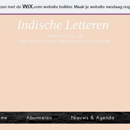
orpen met de
.com
website builder. Maak je website vandaag nog
Indische Letteren
Tijdschrift van de
Werkgroep Indisch-Nederlandse Letterkunde
ome
Abonneren
Nieuws & Agenda