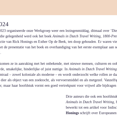
024
2023 organiseerde onze Werkgroep weer een lezingenmiddag, ditmaal over ‘Die
j die gelegenheid werd ook het boek 
Animals in Dutch Travel Writing, 1800-Pre
actie van Rick Honings en Esther Op de Beek, ten doop gehouden. Er waren vie
 de presentatie van het boek en overhandiging van het eerste exemplaar aan sch
. 
komen ze in aanraking met het onbekende, met nieuwe mensen, culturen en ook 
e, smakelijke, hinderlijke of juist nuttige. In 
Animals in Dutch Travel Writing
entraal – zowel koloniale als moderne – en wordt onderzocht welke rollen ze da
t dier als object van een zoektocht, als vervoersmiddel en als metgezel. Vanzel
r, maar haar hoofdstuk vormt een goed vertrekpunt voor vrijwel alle bijdragen 
Drie auteurs die ook een hoofdstu
Animals in Dutch Travel Writing
, 
bewerkt tot een artikel voor Indisc
Honings
 schrijft over Europeanen