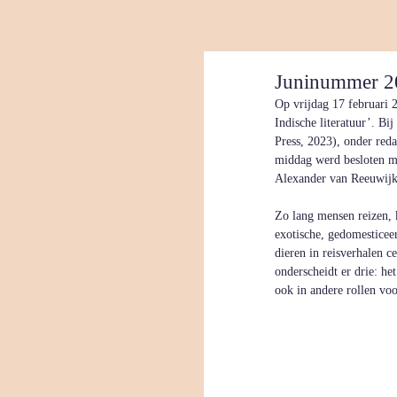
Juninummer 2
Op vrijdag 17 februari 
Indische literatuur’. Bi
Press, 2023), onder red
middag werd besloten met
Alexander van Reeuwijk
Zo lang mensen reizen, 
exotische, gedomesticeerd
dieren in reisverhalen c
onderscheidt er drie: he
ook in andere rollen voo